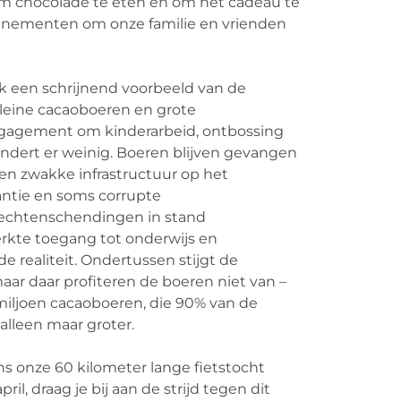
 om chocolade te eten en om het cadeau te
venementen om onze familie en vrienden
ok een schrijnend voorbeeld van de
kleine cacaoboeren en grote
ngagement om kinderarbeid, ontbossing
ndert er weinig. Boeren blijven gevangen
een zwakke infrastructuur op het
antie en soms corrupte
echtenschendingen in stand
kte toegang tot onderwijs en
de realiteit. Ondertussen stijgt de
aar daar profiteren de boeren niet van –
 miljoen cacaoboeren, die 90% van de
alleen maar groter.
s onze 60 kilometer lange fietstocht
il, draag je bij aan de strijd tegen dit