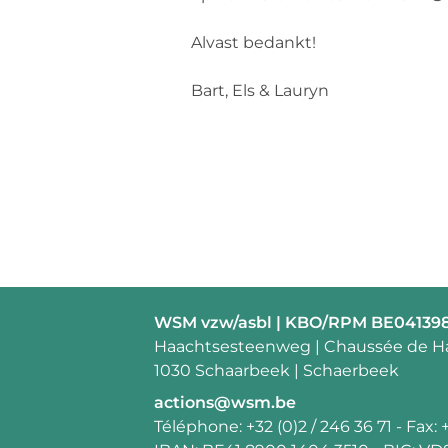
Alvast bedankt!
Bart, Els & Lauryn
Contact:
WSM vzw/asbl | KBO/RPM BE04139
Adresse:
Haachtsesteenweg | Chaussée de H
1030 Schaarbeek | Schaerbeek
E-
actions@wsm.be
mail:
Téléphone:
+32 (0)2 / 246 36 71
- Fax: