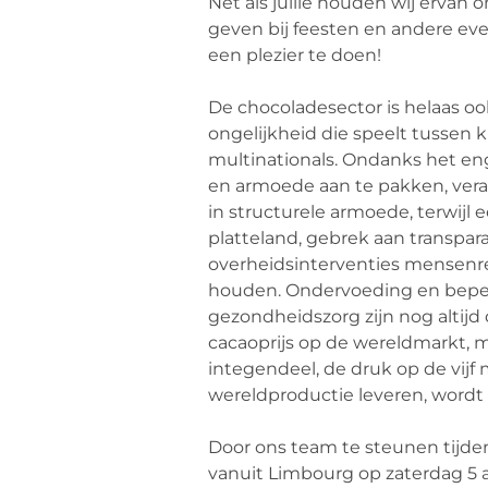
Net als jullie houden wij ervan
geven bij feesten en andere e
een plezier te doen!
De chocoladesector is helaas o
ongelijkheid die speelt tussen 
multinationals. Ondanks het e
en armoede aan te pakken, vera
in structurele armoede, terwijl 
platteland, gebrek aan transpar
overheidsinterventies mensenr
houden. Ondervoeding en beper
gezondheidszorg zijn nog altijd 
cacaoprijs op de wereldmarkt, m
integendeel, de druk op de vijf
wereldproductie leveren, wordt 
Door ons team te steunen tijden
vanuit Limbourg op zaterdag 5 apr