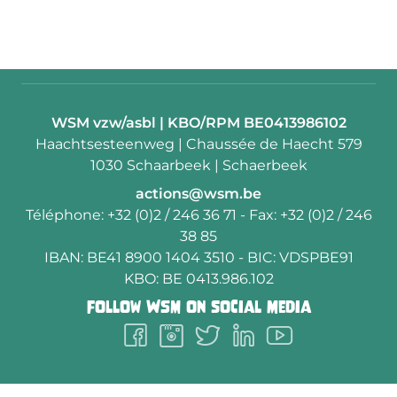
Contact:
WSM vzw/asbl | KBO/RPM BE0413986102
Adresse:
Haachtsesteenweg | Chaussée de Haecht 579
1030 Schaarbeek | Schaerbeek
E-
actions@wsm.be
mail:
Téléphone:
+32 (0)2 / 246 36 71
- Fax:
+32 (0)2 / 246
38 85
IBAN:
BE41 8900 1404 3510
- BIC:
VDSPBE91
KBO:
BE 0413.986.102
Follow
WSM
on social media
Follow
Follow
Follow
Follow
Follow
us
us
us
us
us
on
on
on
on
on
Facebook
Instagram
Twitter
LinkedIn
Youtube