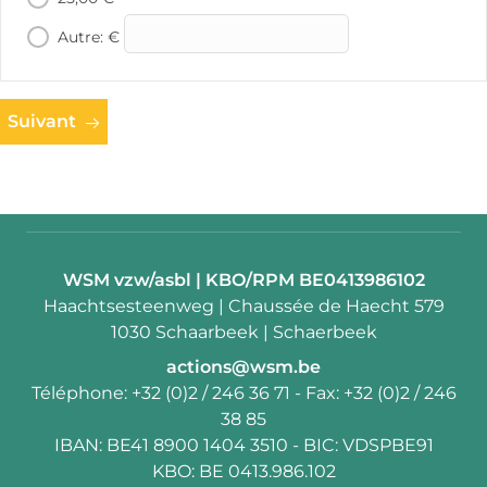
Autre: €
Suivant
Contact:
WSM vzw/asbl | KBO/RPM BE0413986102
Adresse:
Haachtsesteenweg | Chaussée de Haecht 579
1030 Schaarbeek | Schaerbeek
E-
actions@wsm.be
mail:
Téléphone:
+32 (0)2 / 246 36 71
- Fax:
+32 (0)2 / 246
38 85
IBAN:
BE41 8900 1404 3510
- BIC:
VDSPBE91
KBO:
BE 0413.986.102