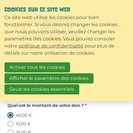
COOKIES SUR CE SITE WEB
Ce site web utilise les cookies pour bien
fonctionner. Si vous désirez changer les cookies
que nous pouvons utiliser, veuillez changer les
paramètres des cookies. Vous pouvez consuler
notre
politique de confidentialité
pour plus de
détails sur notre utilisation de cookies.
Organisatie / VZW
Activer tous les cookies
Afficher le paramètre des cookies
Don
Seuls les cookies essentiels
Quel est le montant de votre don ?
*
40,00 €
10,00 €
25,00 €